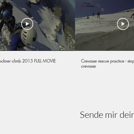
ockner climb 2015 FULL MOVIE
Crevasse rescue practice - stop
crevasse
 de mí
Sende mir dei
r Rossini, apasionado guía de
 esquí del IVBV. Ya sea en
gos o en esquí de travesía, mi
i fuente de fortaleza son las