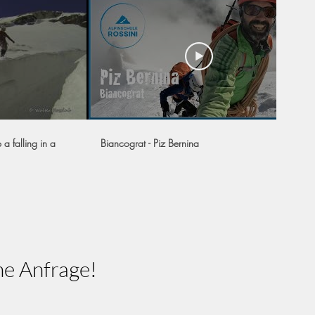
 a falling in a
Biancograt - Piz Bernina
ne Anfrage!