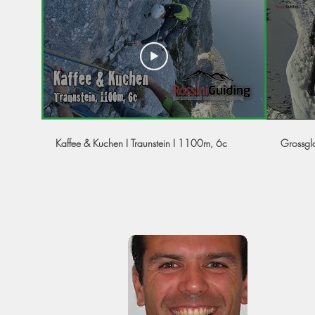
Kaffee & Kuchen I Traunstein I 1100m, 6c
Grossgl
Acerca
Soy Walte
montaña y
largos lar
pasión y m