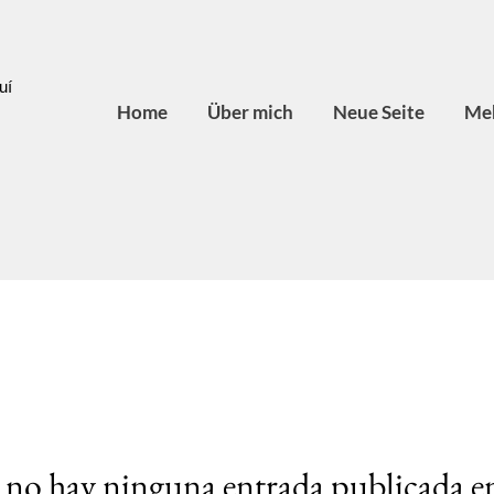
uí
Home
Über mich
Neue Seite
Meh
no hay ninguna entrada publicada en