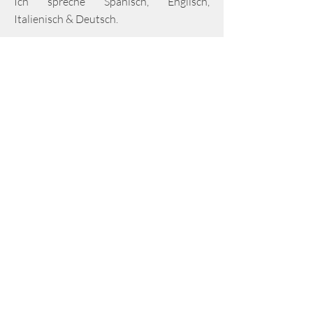
Ich spreche Spanisch, Englisch,
Italienisch & Deutsch.
Sende mir deine Anfrage!
Vorname
Nachname
E-Mail-Adresse
Nachricht schreiben