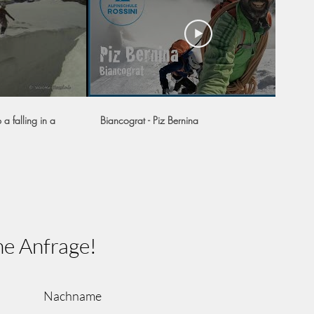
 a falling in a
Biancograt - Piz Bernina
ne Anfrage!
Nachname