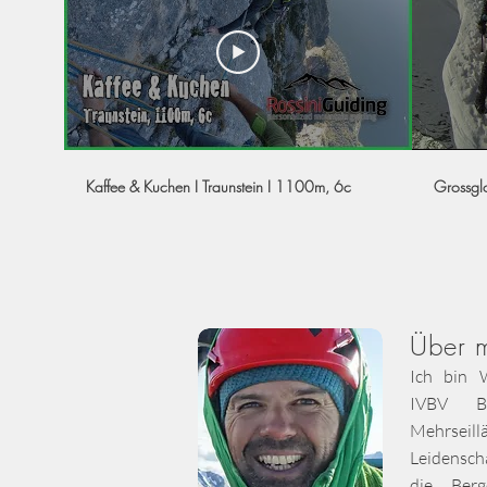
Kaffee & Kuchen I Traunstein I 1100m, 6c
Grossgl
Über 
Ich bin W
IVBV B
Mehrseill
Leidensch
die Berg