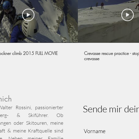
ockner climb 2015 FULL MOVIE
Crevasse rescue practice - stop
crevasse
mich
Sende mir dei
alter Rossini, passionierter
erg- & Skiführer. Ob
ängen oder Skitouren, meine
aft & meine Kraftquelle sind
Vorname
e. Neben meiner Familie