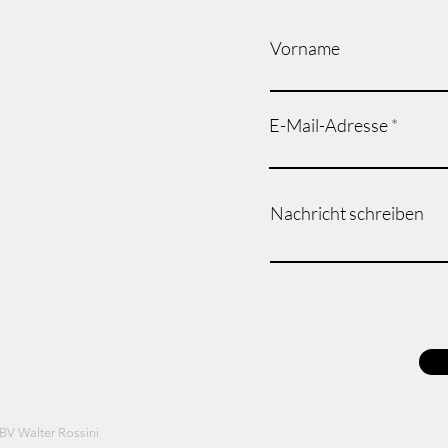
gos o en esquí de travesía, mi
i fuente de fortaleza son las
Vorname
 Además de mi familia, dedico
 parte de mi tiempo a los
 de montaña y la escalada.
E-Mail-Adresse
btener una buena visión de mi
través de mis videos!
ñol, inglés, italiano y alemán.
Nachricht schreiben
BV Walter Rossini