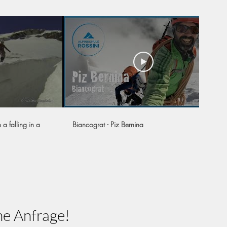
 a falling in a
Biancograt - Piz Bernina
ne Anfrage!