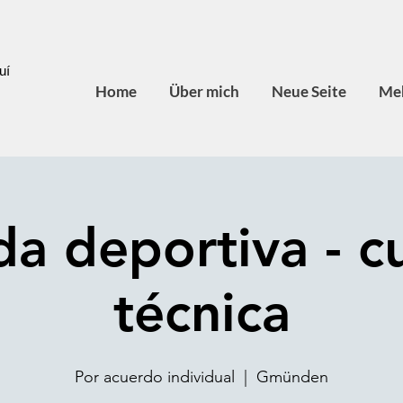
uí
Home
Über mich
Neue Seite
Meh
da deportiva - c
técnica
Por acuerdo individual
  |  
Gmünden