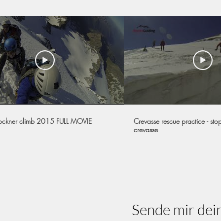
ockner climb 2015 FULL MOVIE
Crevasse rescue practice - stop
crevasse
 de mí
Sende mir dei
r Rossini, apasionado guía de
 esquí del IVBV. Ya sea en