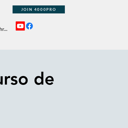
JOIN 4000PRO
r...
urso de