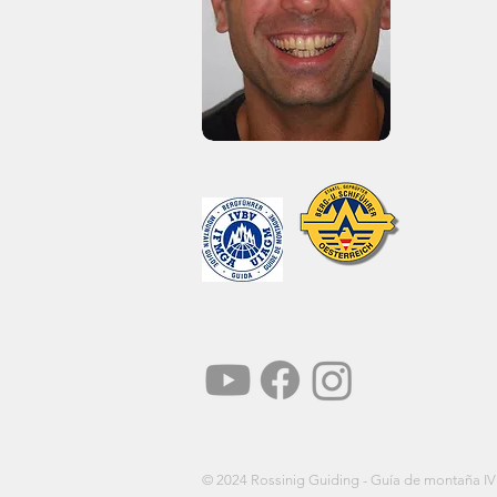
largos lar
pasión y m
montañas.
la mayor
deportes
¡Puedes o
trabajo a 
Hablo espa
Pie de imprenta
Términos y condiciones
de
protección de datos
© 2024 Rossinig Guiding - Guía de montaña IV