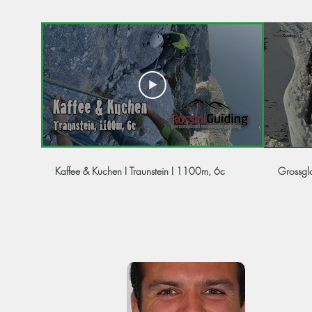
Kaffee & Kuchen I Traunstein I 1100m, 6c
Grossgl
Acerca
Soy Walte
montaña y